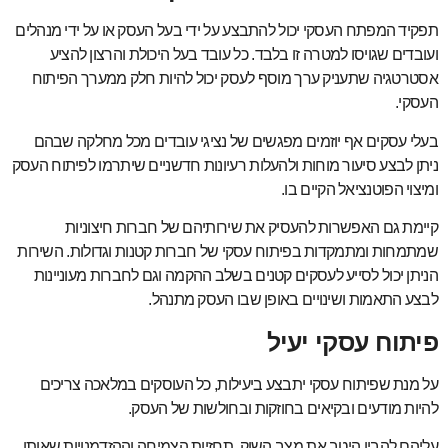
תפקיד המפתח העסקי יכול להתבצע על ידי בעל העסק או על ידי מנהלים
ועובדים שגויסו למטרה זו בלבד. כל עובד בעל היכולת והרצון להציע
אסטרטגיה שתעניק ערך מוסף לעסק יכול להיות חלק ממערך הפיתוח
העסקי.
בעלי עסקים אף יוזמים מפגשים של נציגי עובדים מכל מחלקה שבהם
ניתן לבצע סיעור מוחות ולהעלות רעיונות חדשניים שיתרמו לפיתוח העסק
ומיצוי הפוטנציאל הקיים בו.
קיימת גם האפשרות להעסיק את שירותיהם של חברות חיצוניות
שמתמחות ומתמקדות בפיתוח עסקי של חברות קטנות וגדולות. השירות
הניתן יכול לסייע לעסקים קטנים בשלב ההקמה וגם לחברות מעוניינות
לבצע התאמות ושינויים באופן שבו העסק מתנהל.
פיתוח עסקי יעיל
על מנת שפיתוח עסקי יתבצע ביעילות, כל העוסקים במלאכה צריכים
להיות מודעים ובקיאים בחוזקות ובחולשות של העסק.
עליהם להבין היטב את מצב השוק, תחזיות הצמיחה וההזדמנויות שאותן