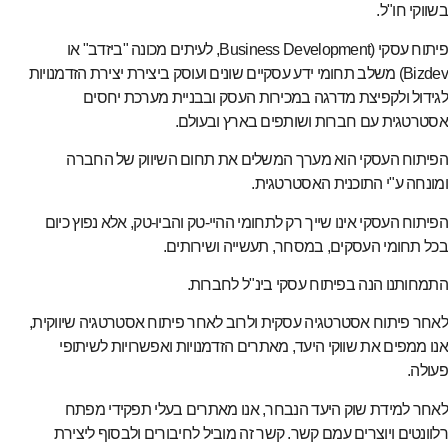
בשווקי חו"ל.
פיתוח עסקי (Business Development, לעיתים מכונה "ביזדב" או
Bizdev) משלב תחומי ידע עסקיים שונים ועוסק ביצירת יצירת הזדמנויות
לגידול ולקפיצת מדרגה במכירות העסק ובבניית מערכת יחסים
אסטרטגית עם חברות ושותפים בארץ ובעולם.
הפיתוח העסקי הוא מערך המשלים את תחום השיווק של החברה
ומונחה ע"י התוכנית האסטרטגית.
הפיתוח העסקי אינו שייך רק לתחומי ההיי-טק והביו-טק, אלא נפוץ כיום
בכל תחומי העסקים, במסחר, תעשייה ושירותים.
התמחותנו הנה בפיתוח עסקי בינ"ל לחברות.
לאחר פיתוח אסטרטגיה עסקית ולרוב לאחר פיתוח אסטרטגיה שיווקית,
אנו ממפים את שווקי היעד, מאתרים הזדמנויות ואפשרויות לשיתופי
פעולה.
לאחר למידת שוק היעד הנבחר, אנו מאתרים בעלי תפקידי מפתח
רלוונטים ויוצרים עמם קשר. קשר זה מוביל לחיבורים ולבסוף ליצירת