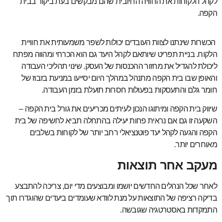
לקהל הלקוחות את החוויה החיובית שהם מבקשים בעת ביקור בבית
הקפה.
הכשרות שינתנו לצוות העובדים יכולות לשפר משמעותית את חוויית
הלקוח. בניית תפריט שיותאם לקהל היעד גם הוא הכרחי ומהווה מפתח
ליכולת להגדיל את מחזור ההכנסות של העסק. שינוי תהליכי העבודה
והאופן שבו בית הקפה מתנהל במהלך היום יסייעו במניעת בזבוז של
חומר גלם והתעסקות בפעולות חסרות תועלת בזמן העבודה.
שיווק בית הקפה ומיתוגו הנכון לעיתים מכריעים את גורל בית הקפה –
השקעה זו גם אם נראית פחות יעילה בהתחלה תביא לחשיפה של בית
הקפה והגעה לקהל יעד פוטנציאלי רחב יותר של לקוחות בשלבים
מאוחרים יותר.
מעקב אחר תוצאות
לאחר שכל הנהלים החדשים יושמו ומבוצעים מדי יום, צריכה להתבצע
בדיקה רציפה של התוצאות על מנת לוודא שעומדים ביעדים שהוגדרו תוך
התמקדות באסטרטגיה שגובשה.