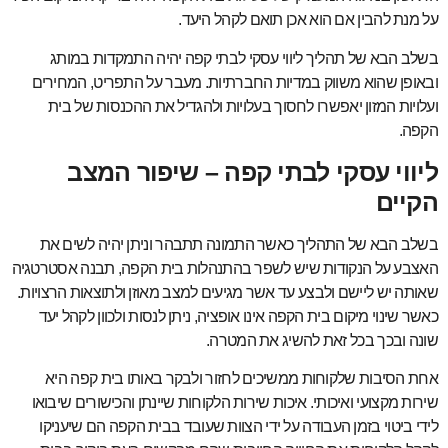
על מנת להבין אם הוא אכן תואם לקהל היעד.
בשלב הבא של תהליך ליווי עסקי לבתי קפה יהיה התמקדות במותג
ובאופן שהוא משווק במדיות החברתיות. מעבר על התפריט, המחירים
ועלויות המזון יאפשרו לחסוך בעלויות ולהגדיל את ההכנסות של בית
הקפה.
ליווי עסקי לבתי קפה – שיפור המצב
הקיים
בשלב הבא של התהליך כאשר התמונה תתבהר וניתן יהיה לשים את
האצבע על הנקודות שיש לשפר בהתנהלות בית הקפה, תבנה אסטרטגיה
שאותה יש ליישם ולבצע עד אשר מגיעים למצב מאוזן ולתוצאות הרצויות.
כאשר שינוי מיקום בית הקפה אינו אופציה, ניתן לנסות ולכוון לקהל יעד
שונה ובכך בכל זאת להשיג את המטרה.
אחת הסיבות שלקוחות ממשיכים לחזור ולבקר באותו בית קפה היא
שירות מקצועי ואיכותי. איכות שירות הלקוחות שיינתן והכישורים שיבואו
לידי ביטוי בזמן העבודה על ידי הצוות שעובד בבית הקפה הם שיעניקו