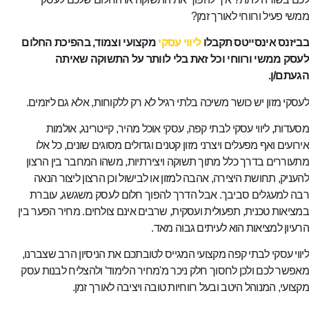
ממשי פעיל ורווחי לאורך זמן?
בביזנס אינסייטס תקבלו
ליווי עסקי
מקצועי וצמוד, בהפיכת החלום
לעסק ממשי ורווחי וכל זאת בלי לוותר על התשוקה שאיתה
הגעתם/ן.
לעסקי מזון יש כושר משיכה בלתי רגיל לא רק ללקוחות, אלא גם ליזמים.
מסעדות, ליווי עסקי לבתי קפה, עסקי אוכל מהיר, קייטרינג, אולמות
אירועים ואף מפעלים ויצרני מזון קטנים וגדולים מסוגים שונים, כל אלו
מתעוררים בדרך כלל מתוך תשוקה ויצירתיות, משהו המחבר בין הרצון
להעניק, תחושת היצירה, אהבה למזון או לבישול וכן הרצון ליצור הנאה
רבה למעגלים סביבך. אבל הדרך להפוך חלום לעסק משגשג, עוברת
במציאות טכנית, תפעולית ועסקית, שרבים אינם צולחים. מחיר הפער בין
הרעיון למציאות הוא לעיתים גבוה מאד.
ליווי עסקי לבתי קפה מקצועי המגייס לטובתכם את הניסיון הרב שצברנו,
מאפשר לכם ולכן לחסוך חלק ניכר מ'מחיר הלימוד' ולהצליח לבנות עסק
מקצועי, המנוהל היטב ובעל רווחיות טובה ויציבה לאורך זמן.