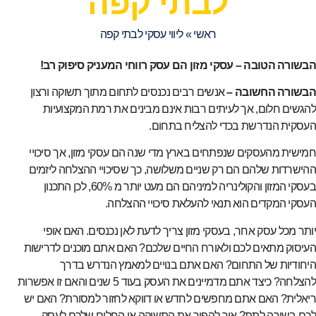
לבתי קפה
ראשי
»
ליווי עסקי לבתי קפה
הבשורה הטובה – עסקי מזון הם עסק רווחי המעניק סיפוק רב!
הבשורה החשובה –
אנשים רבים נכנסים לתחום מתוך תשוקה ורצון
להגשים חלום, אך לעיתים רבות אינם מבינים את רמת המקצועיות
העסקית הנדרשת בכדי להצליח בתחום.
חמישית מהעסקים שנפתחים בארץ מדי שנה הם עסקי מזון, אך סיכויי
ההישרדות שלהם הם רק שניים משלושה, כך שסיכויי ההצלחה ליזמים
בעסקי המזון והקולינריה למיניהם הם מעט יותר מ 60%, לכן התכנון
העסקי המקדים הוא תנאי להעלאת סיכויי ההצלחה.
יותר מכל עסק אחר, בעסקי מזון צריך לדעת לאן נכנסים. האם אופי
העיסוק מתאים לכם ולאורח החיים שלכם? האם אתם מוכנים לדרישות
היחודיות של התחום? האם אתם בנויים למאמץ הנדרש בדרך
להצלחה? כיצד אתם מדמיינים את העסק בעוד 5 שנים והאם זו אפשרות
ריאלית? האם אתם מחפשים לחדש או דווקא לחזור למסורת? האם יש
לכם בשורה לתת? איך להפוך את התשוקה או החלום שלכם לעסק