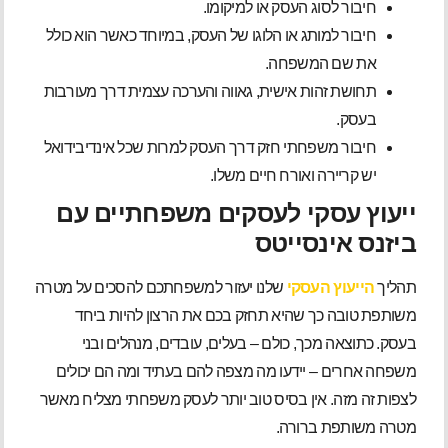
חיבור לסוג העסק או למיקומו.
חיבור למותג או הלוגו של העסק, במיוחד כאשר הוא כולל
את שם המשפחה.
תחושת זהות אישית, גאווה והערכה עצמית דרך מעורבות
בעסק.
חיבור משפחתי חזק דרך העסק למרות שכל אינדיבידואל
יש קריירה ואורח חיים משלו.
ייעוץ עסקי לעסקים משפחתיים עם
ביזנס אינסייטס
תהליך
הייעוץ העסקי
שלנו יעזור למשפחתכם להסכים על מטרה
משותפת טובה כך שהיא תחזק בכם את הרצון להיות ביחד
בעסק. כתוצאה מכך, כולם – בעלים, עובדים, מנהלים ובני
משפחה אחרים – יידעו מה מצפה להם בעתיד ומה הם יכולים
לצפות זה מזה. אין בסיס טוב יותר לעסק משפחתי מצליח מאשר
מטרה משותפת ברורה.