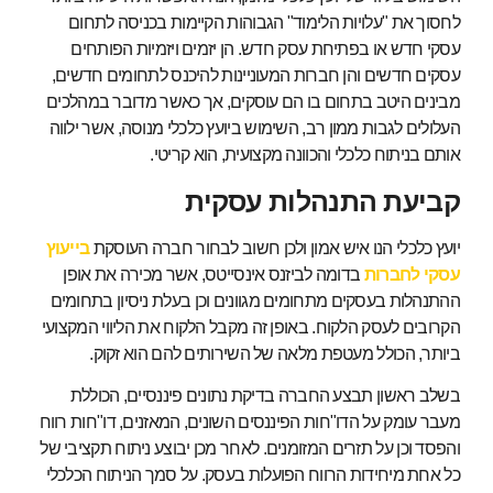
לחסוך את "עלויות הלימוד" הגבוהות הקיימות בכניסה לתחום
עסקי חדש או בפתיחת עסק חדש. הן יזמים ויזמיות הפותחים
עסקים חדשים והן חברות המעוניינות להיכנס לתחומים חדשים,
מבינים היטב בתחום בו הם עוסקים, אך כאשר מדובר במהלכים
העלולים לגבות ממון רב, השימוש ביועץ כלכלי מנוסה, אשר ילווה
אותם בניתוח כלכלי והכוונה מקצועית, הוא קריטי.
קביעת התנהלות עסקית
יועץ כלכלי הנו איש אמון ולכן חשוב לבחור חברה העוסקת
בייעוץ
עסקי לחברות
בדומה לביזנס אינסייטס, אשר מכירה את אופן
ההתנהלות בעסקים מתחומים מגוונים וכן בעלת ניסיון בתחומים
הקרובים לעסק הלקוח. באופן זה מקבל הלקוח את הליווי המקצועי
ביותר, הכולל מעטפת מלאה של השירותים להם הוא זקוק.
בשלב ראשון תבצע החברה בדיקת נתונים פיננסיים, הכוללת
מעבר עומק על הדו"חות הפיננסים השונים, המאזנים, דו"חות רווח
והפסד וכן על תזרים המזומנים. לאחר מכן יבוצע ניתוח תקציבי של
כל אחת מיחידות הרווח הפועלות בעסק. על סמך הניתוח הכלכלי