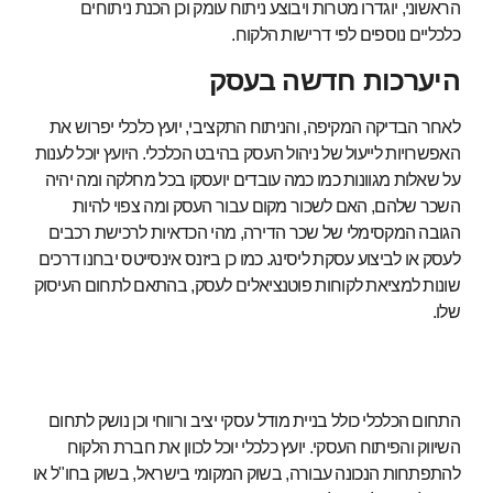
הראשוני, יוגדרו מטרות ויבוצע ניתוח עומק וכן הכנת ניתוחים
כלכליים נוספים לפי דרישות הלקוח.
היערכות חדשה בעסק
לאחר הבדיקה המקיפה, והניתוח התקציבי, יועץ כלכלי יפרוש את
האפשרויות לייעול של ניהול העסק בהיבט הכלכלי. היועץ יוכל לענות
על שאלות מגוונות כמו כמה עובדים יועסקו בכל מחלקה ומה יהיה
השכר שלהם, האם לשכור מקום עבור העסק ומה צפוי להיות
הגובה המקסימלי של שכר הדירה, מהי הכדאיות לרכישת רכבים
לעסק או לביצוע עסקת ליסינג. כמו כן ביזנס אינסייטס יבחנו דרכים
שונות למציאת לקוחות פוטנציאלים לעסק, בהתאם לתחום העיסוק
שלו.
התחום הכלכלי כולל בניית מודל עסקי יציב ורווחי וכן נושק לתחום
השיווק והפיתוח העסקי. יועץ כלכלי יוכל לכוון את חברת הלקוח
להתפתחות הנכונה עבורה, בשוק המקומי בישראל, בשוק בחו"ל או