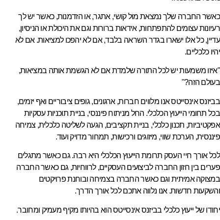
כאשר החברה שלך נמצאת מול קושי, אתגר, או הזדמנות, כאשר יש לך
רעיונות עצומים להתפתחות, אידאות ברורות וגם את היכולת או הניסיון,
עדיין, כל אלו ישארו בגדר השראה בלבד, אם לא יהפכו למציאות. אם לא
יהיו כלכליים.
"איזו משמעות יש לכל התורה שלמדת אם לא הגשמת אותה במציאות,
בעולם הזה?"
בביזנס אינסייטס אנו מלווים חברות, ארגונים, גופים ציבוריים ואף יזמים,
בכל תחומי הייעוץ הכלכלי. החל מניתוח פיננסי, בניית תוכניות עסקיות
אפקטיביות, תכנון כלכלי, בניית תקציבים, הגעה לשליטה כלכלית, צמיחה
פיננסית, הערכת שווי, מיזוגים ורכישות, תמחור מדויק ועוד.
לכל אורך חיי העסק תרומת הייעוץ הכלכלי היא רבה. גם כאשר מתגלים
פערים בין חזון החברה לביצועים העסקיים, לרווחיות, גם כאשר החברה
במצוקה אמיתית וגם כאשר החברה בצמיחה ובוחנת פרויקטים
והשקעות חדשות. אנו נלווה אתכם לכל אורך הדרך.
יחודו של ייעוץ כלכלי בביזנס אינסייטס הוא בהיותו מקיף מעמיק ומחובר.