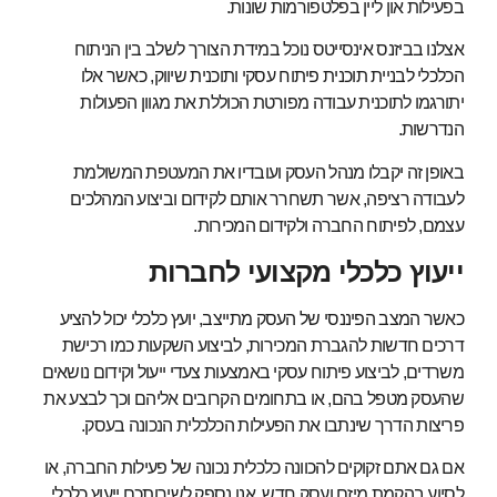
בפעילות און ליין בפלטפורמות שונות.
אצלנו בביזנס אינסייטס נוכל במידת הצורך לשלב בין הניתוח
הכלכלי לבניית תוכנית פיתוח עסקי ותוכנית שיווק, כאשר אלו
יתורגמו לתוכנית עבודה מפורטת הכוללת את מגוון הפעולות
הנדרשות.
באופן זה יקבלו מנהל העסק ועובדיו את המעטפת המשולמת
לעבודה רציפה, אשר תשחרר אותם לקידום וביצוע המהלכים
עצמם, לפיתוח החברה ולקידום המכירות.
ייעוץ כלכלי מקצועי לחברות
כאשר המצב הפיננסי של העסק מתייצב, יועץ כלכלי יכול להציע
דרכים חדשות להגברת המכירות, לביצוע השקעות כמו רכישת
משרדים, לביצוע פיתוח עסקי באמצעות צעדי ייעול וקידום נושאים
שהעסק מטפל בהם, או בתחומים הקרובים אליהם וכך לבצע את
פריצות הדרך שינתבו את הפעילות הכלכלית הנכונה בעסק.
אם גם אתם זקוקים להכוונה כלכלית נכונה של פעילות החברה, או
לסיוע בהקמת מיזם ועסק חדש, אנו נספק לשירותכם ייעוץ כלכלי