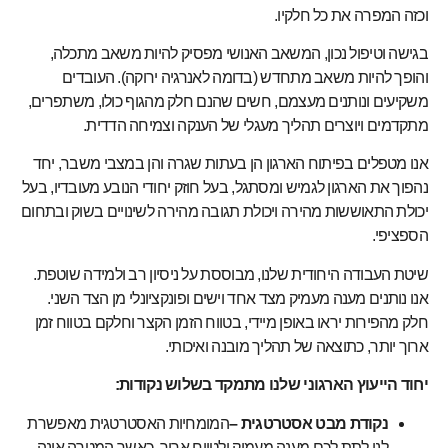
וכזה המפרה את כל חלקיו.
בגישה וטיפול נכון, המשאב האנושי מפסיק להיות משאב מתכלה,
והופך להיות משאב מתחדש (בדומה לאנרגיה ירוקה). העובדים
משקיעים ונותנים מעצמם, חשים שהנם חלק מהגוף כולו, משתפרים,
מתקדמים ויוצרים תהליך מעגלי של הענקה וצמיחה הדדית.
אנו מטפלים בפיתוח הארגון הן בעתות שגרה והן במצבי משבר, יחד
נהפוך את הארגון לגמיש ומסתגל, בעל חוזק יחודי הנובע מעובדיו, בעל
יכולת התאוששות מהירה ויכולת תגובה מהירה לשינויים בשוק ובתחום
הספציפי.
שיטת העבודה היחודית שלנו, מבוססת על ניסיון רב ולמידה שוטפת.
אנו נותנים מענה מעמיק מצד אחד וישים ופונקציונלי מן הצד השני.
חלק מהפירות יראו באופן מיידי, בטווח הזמן הקצר וחלקם בטווח זמן
ארוך יותר, כתוצאה של תהליך מובנה ואיכותי.
יחוד הייעוץ הארגוני שלנו מתמקד בשלוש נקודות:
נקודת מבט אסטרטגית –
המומחיות האסטרטגית מאפשרת
לנו לתת לכם מענה מעמיק ולטווח ארוך. כאשר המטרה אינה