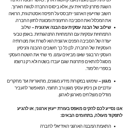
השגת פתרון למראית עין, אלא ביסוס החברה לטווח הארוך.
חשוב שהייעוץ הארגוני יתבסס על תפיסה אסטרטגית, הרואה
את המכלול ואת הסביבה החיצונית ומכוונת לחזון החברה.
שילוב של הבנה עסקית עם הבנה ארגונית –
שילוב
התמחויות עסקיות עם התמחויות התנהגותיות. באופן טבעי
יעודה של הסביבה הפנים ארגונית הוא לשרת את מטרותיה
העסקיות של החברה, לכן כל כך חשובים ההבנה והניסיון
העסקי הרבגוני שאנו מביאים עמנו. מי שחי את השטח העסקי
מסוגל להתאים פתרונות שגם יעבדו בשטח ולא רק נרשמו
בספרי הלימוד.
מגוון –
שימוש במקורות מידע מגוונים, מתאוריות ועד מחקרים
עדכניים וכן ניסיון עסקי מגוון ורב תחומי, המאפשר להעביר
מודלים מוצלחים מארגון לארגון.
אנו נסייע לכם להקים מאפס בעזרת ייעוץ ארגוני, או להגיע
לתפקוד מעולה, בתחומים הבאים:
התאמת המבנה הארגוני האידיאלי לחברה