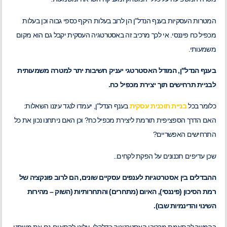
המטרות העסקיות בענף הנדל"ן הן לרוב בעלות היקף כספי גבוה וכן בעלות
מכפיל כח פיננסי. אי לכך מרכיב זה באסטרטגיה העסקית יקבל גם הוא מקום
משמעותי.
בענף הנדל"ן, המודל האסטרטגי יעניק חשיבות יתר למטרה משמעותית
לבניית תרחישים תוך יצירת מכפיל כח.
כלומר בכל
בניית תוכנית עסקית
בענף הנדל"ן, יעמדו לנגד עיננו השאלות:
האם הדרך הספציפית תורמת ליצירת מכפיל כח? וכן האם ניתחנו נכון את כל
התרחישים האפשריים?
שכן עדיפים תכנונים על הפקת לקחים..
ההבדלים בין אסטרטגיות לענפים עסקיים שונים, הם לרוב פונקציה של
רמת הסיכון (פיננסי), האיום (מתחרים) והתחרותיות (השוק – מהירות
השינוי והדינמיות שבו).