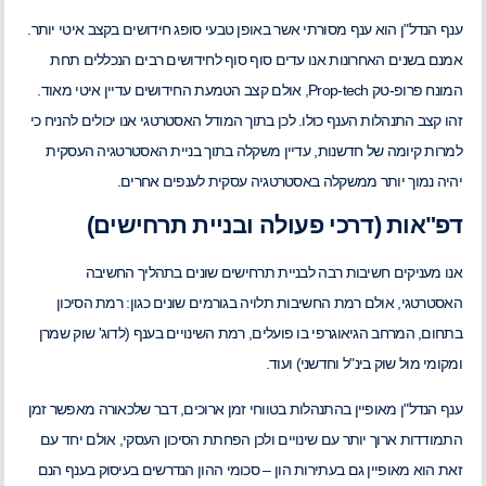
ענף הנדל"ן הוא ענף מסורתי אשר באופן טבעי סופג חידושים בקצב איטי יותר.
אמנם בשנים האחרונות אנו עדים סוף סוף לחידושים רבים הנכללים תחת
המונח פרופ-טק Prop-tech, אולם קצב הטמעת החידושים עדיין איטי מאוד.
זהו קצב התנהלות הענף כולו. לכן בתוך המודל האסטרטגי אנו יכולים להניח כי
למרות קיומה של חדשנות, עדיין משקלה בתוך בניית האסטרטגיה העסקית
יהיה נמוך יותר ממשקלה באסטרטגיה עסקית לענפים אחרים.
דפ"אות (דרכי פעולה ובניית תרחישים)
אנו מעניקים חשיבות רבה לבניית תרחישים שונים בתהליך החשיבה
האסטרטגי, אולם רמת החשיבות תלויה בגורמים שונים כגון: רמת הסיכון
בתחום, המרחב הגיאוגרפי בו פועלים, רמת השינויים בענף (לדוג' שוק שמרן
ומקומי מול שוק בינ"ל וחדשני) ועוד.
ענף הנדל"ן מאופיין בהתנהלות בטווחי זמן ארוכים, דבר שלכאורה מאפשר זמן
התמודדות ארוך יותר עם שינויים ולכן הפחתת הסיכון העסקי, אולם יחד עם
זאת הוא מאופיין גם בעתירות הון – סכומי ההון הנדרשים בעיסוק בענף הנם