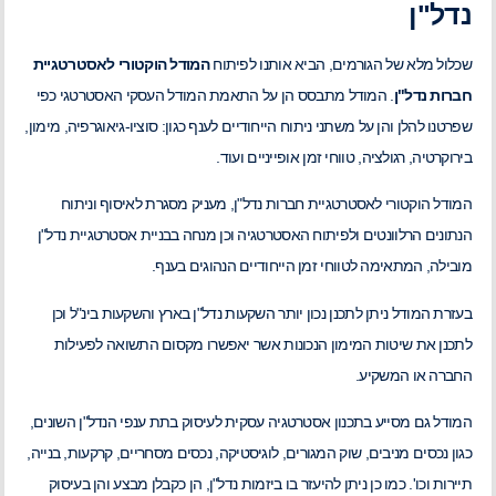
נדל"ן
שכלול מלא של הגורמים, הביא אותנו לפיתוח
המודל הוקטורי לאסטרטגיית
חברות נדל"ן
. המודל מתבסס הן על התאמת המודל העסקי האסטרטגי כפי
שפרטנו להלן והן על משתני ניתוח הייחודיים לענף כגון: סוציו-גיאוגרפיה, מימון,
בירוקרטיה, רגולציה, טווחי זמן אופייניים ועוד.
המודל הוקטורי לאסטרטגיית חברות נדל"ן, מעניק מסגרת לאיסוף וניתוח
הנתונים הרלוונטים ולפיתוח האסטרטגיה וכן מנחה בבניית אסטרטגיית נדל"ן
מובילה, המתאימה לטווחי זמן הייחודיים הנהוגים בענף.
בעזרת המודל ניתן לתכנן נכון יותר השקעות נדל"ן בארץ והשקעות בינ"ל וכן
לתכנן את שיטות המימון הנכונות אשר יאפשרו מקסום התשואה לפעילות
החברה או המשקיע.
המודל גם מסייע בתכנון אסטרטגיה עסקית לעיסוק בתת ענפי הנדל"ן השונים,
כגון נכסים מניבים, שוק המגורים, לוגיסטיקה, נכסים מסחריים, קרקעות, בנייה,
תיירות וכו'. כמו כן ניתן להיעזר בו ביזמות נדל"ן, הן כקבלן מבצע והן בעיסוק