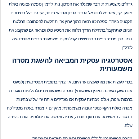
גדולים משמעותית, דבר שמעלה את הסיכון. ניתן לדמיין ספינה עצומה בעלת
מטען יקר, אשר יש לנווט אל הנתיב הנכון והכדאי ביותר, אך גם בעל הסיכונים
הקטנים ביותר. ספינה כזו הנעה בתוך ערוץ צר, תתקשה להסתובב והחלטת
הניווט שתתקבל בתחילת הדרך תלווה את המסע כולו וכנראה גם שתקבע את
גורלו. לכן מרכיב בניית התרחישים יקבל מקום משמעותי בבניית אסטרטגיה
לנדל"ן.
אסטרטגיה עסקית המביאה להשגת מטרה
משמעותית
בכדי לעשות את מה שעשינו עד היום, אין צורך בתוכנית אסטרטגית (למעט
אם השוק משתנה באופן משמעותי). מטרה משמעותית יכולה להיות מוגדרת
ברמות שונות, אולם מבחינה עסקית אנו מגדירים אותה ע"י שלוש בחינות:
מטרה בעלת היקף כספי הגבוה משמעותית מהקיים + מטרה בעלת מכפיל כח
+ מטרה המגשימה את חזון החברה, ערכיה וממצה את יכולותיה ואת הבשורה
שלה.
מטרה המשפיעה על כללי המשחק ומעניקה השראה ומשמעות.