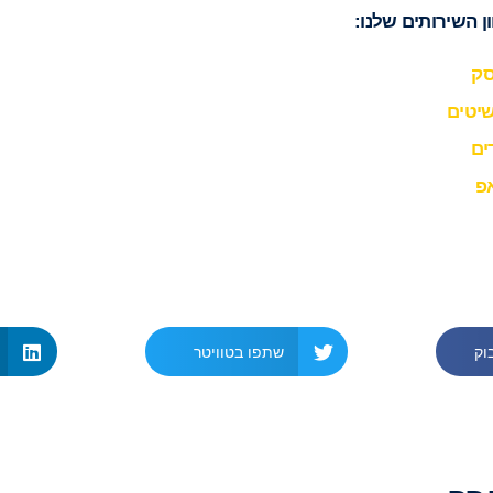
ן השירותים שלנו:
סק
שיטים
ים
פ
וק
שתפו בטוויטר