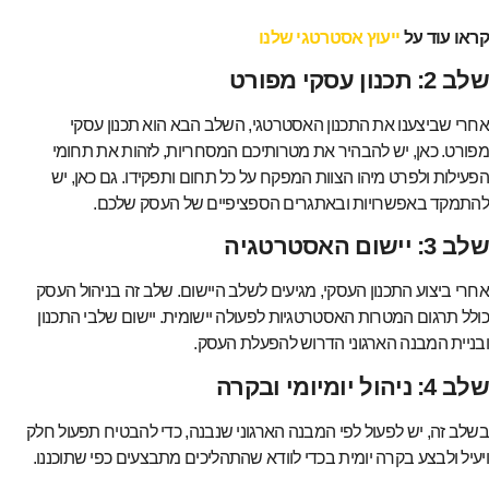
קראו עוד על
ייעוץ אסטרטגי שלנו
שלב 2: תכנון עסקי מפורט
אחרי שביצענו את התכנון האסטרטגי, השלב הבא הוא תכנון עסקי
מפורט. כאן, יש להבהיר את מטרותיכם המסחריות, לזהות את תחומי
הפעילות ולפרט מיהו הצוות המפקח על כל תחום ותפקידו. גם כאן, יש
להתמקד באפשרויות ובאתגרים הספציפיים של העסק שלכם.
שלב 3: יישום האסטרטגיה
אחרי ביצוע התכנון העסקי, מגיעים לשלב היישום. שלב זה בניהול העסק
כולל תרגום המטרות האסטרטגיות לפעולה יישומית. יישום שלבי התכנון
ובניית המבנה הארגוני הדרוש להפעלת העסק.
שלב 4: ניהול יומיומי ובקרה
בשלב זה, יש לפעול לפי המבנה הארגוני שנבנה, כדי להבטיח תפעול חלק
ויעיל ולבצע בקרה יומית בכדי לוודא שהתהליכים מתבצעים כפי שתוכננו.