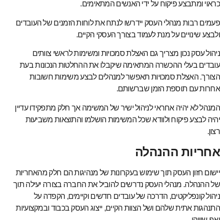
כראוי ומתבצע פיקוח על ידי האנשים המתאימים.
פעמים רבות מנהלי העסק יידרשו לנתח את לוחות הזמנים של העובדים
ולבצע שינויים על מנת לעמוד בצורך העסקי הקיים.
ניהול עסק נכון מצריך גם האצלת סמכויות ומשימות לראשי צוותים
עובדים בעלי ההכשרה המתאימה שיקבלו את ההחלטות הנכונות בעת
הצורך. האצלת סמכויות תאפשר למנהלים לבצע משימות חשובות
אחרות עם תוספת הזמן שברשותם.
המנהל לא יהיה אחראי לניהול ישיר של המשימה אך חלק מתפקידו עדיין
יהיה לבצע פיקוח ולוודא שכל המשימות הושלמו והתוצאות משביעות
רצון.
אחריות ההנהלה
יישום חזון העסק תוך שימוש בעקרונות של מנהיגות הם חלק מהאחריות
של ההנהלה. מנהלי העסק נדרשים להוביל את החברה בצורה יעילה תוך
ניהול קונפליקטים, הדרכה של עובדים חדשים וקיימים, הקפדה על
התנהגות אתית שלהם ושל הצוות הקיים, ייצוג העסק בכבוד ובמקצועיות
ואף שיווקו.