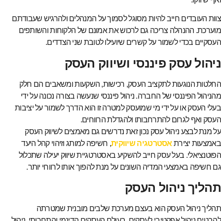
צוות העובדים חייב להיות מסוגל לסמוך על המנהלים ולהרגיש שעבודתם
מוערכת. ההנהלה צריכה גם לרכוש את אמונם של הלקוחות והשותפים
העסקיים בכדי לשמור על קשרים שיועילו לטובת שני הצדדים.
ניהול עסק פיננסי ושיווק העסק
החלטות הנוגעות לתקציב העסק, רכישות, השקעות ומשאבים הם חלק
מהניהול הפיננסי של החברה. ניהול פיננסי שנעשה בצורה נכונה על ידי
בעלי העסק או על ידי מי שמועסק למטרה זו הוא הדרך לשמור על יציבות
העסק ואף לגרום להתרחבותו ולהגדלת הרווחים.
על מנת לבצע ניהול עסק נכון זאת נדרשים גם מאמצים לשיווק העסק
באמצעות יצירת
אסטרטגיה שיווקית
, חשיפה למותג וזיהוי קהל היעד
הפוטנציאלי. בעל עסק חייב להשקיע באסטרטגיית שיווק יעילה שתכלול
גם חשיפה באמצעי המדיה השונים על מנת להפוך אותו לרווחי יותר.
תהליך ניהול העסק
תהליך ניהול העסק הוא בעצם מערכת שלבים מובנית שמטרתה
להבטיח ניהול אפקטיבי לעסקים. בעולם העסקים הדינמי והתחרותי, ניהול