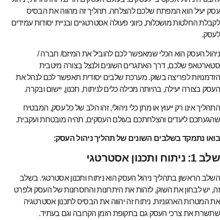
עסק יעיל הוא המפתח שלכם להצלחה. תהליך זה מהווה את הבסיס
לקבלת החלטות מושכלות, כיווני פעולה אסטרטגיים ובניית יסודות עמידים
לעסק.
ניהול העסק הוא הכלי שמאפשר לכם להוביל את המיזם/ חברה /
סטארטאפ שלכם, דרך האתגרים השונים ולנצל בצורה מיטבית
הזדמנויות לפריצה בשוק. מערכת שלבים יסודית תאפשר לכם לנהל את
העסק בצורה יעילה, בהיותה מכילה כלים לניתוח, תכנון, יישום ובקרה.
התהליך אינו רק ייעוץ או מתן כלי ניהולי, זהו הלב של כל עסק, המבטיח
שהגעתכם ליעדים והצלחתכם בעולם העסקים, תהיה מובטחת ועקבית.
בואו נתמקד בשלבים השונים של תהליך ניהול העסק:
שלב 1: ניתוח ותכנון אסטרטגי
השלב הראשון בתהליך ניהול העסק הוא ניתוח ותכנון אסטרטגי. בשלב
זה, יש לבחון את השוק, לזהות את היתרונות והחסרונות של העסק ולפרט
את המטרות הארגוניות. ניתוח זה יהווה את הבסיס לתכנון אסטרטגיה
שתשרת את צרכי העסק גם בתקופת הזמן הקרובה וגם בעתיד.