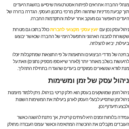
מנהלי החברה אחראים לפיתוח אסטרטגיות שיסייעו בהשגת היעדים
תוך קביעת מדיניות שתהווה חלק מרכזי בתכנון העסקי. הגדרה ברורה של
היעדים תאפשר גם מעקב אחר יעילות והתקדמות החברה.
ניהול עסק נכון עם
יועץ עסקי מקצועי לחברות
כולל בתוכו גם מטרות
שקשורות למבנה הארגוני והתפעול היומי של החברה שכאשר יבוצעו
ביעילות, יביאו להצלחה.
בחינה של מדדי הביצועים והתאמות על פי התוצאות שמתקבלות יוכלו
להיעשות בשלב מאוחר יותר (לאחר שייאספו מספיק נתונים) וזאת על
מנת לוודא שנשארים ממוקדים ביעדים שהוגדרו בתחילת התהליך.
ניהול עסק של זמן ומשימות
ניהול הזמן שמושקעים בעסק הוא חלק קריטי בניהולו. ניתן ללמוד מיומנות
ניהול זמן שתסייע לבעלי העסק לארגן ביעילות את המשימות השונות
ולבצע תיעדוף נכון.
עמידה בלוחות זמנים היא לעיתים קריטית, אך ניתנת להשגה כאשר
העובדים מקבלים את ההכשרה המתאימה וכאשר עומס העבודה מחולק