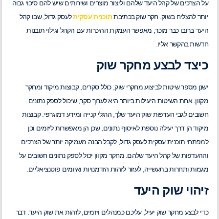
על הצרכים של קהל היעד שלהם וליצור מוצרים ושירותים שיש להם סיכוי גבוה
יותר להצליח בשוק. חקר שוק בכתיבת
תוכנית עסקית
לעסק גדול, שבו קהל
היעד ברובו כבר מוכר, מאפשר העמקת ההיכרות עם הקהל וגילוי תובנות
חדשות בהקשר אליו.
כיצד לבצע מחקר שוק
ישנן מספר שיטות לביצוע מחקרי שוק, כולל סקרים, קבוצות מיקוד ומחקר
מקוון. אחת השיטות היעילות ביותר היא לערוך סקר, שיכול לספק נתונים
חשובים לגבי העדפות שוק היעד שלך, הרגלי קנייה ומידע דמוגרפי. קבוצות
מיקוד הן דרך יעילה נוספת לאיסוף נתונים, שכן הן מאפשרות ליזמים וכן
למפתחי תוכנית עסקית לעסק גדול, לקבל הבנה מעמיקה יותר של הצרכים
וההעדפות של קהל היעד שלהם. מחקר מקוון יכול לספק נתונים חשובים על
מגמות ותחרות בתעשייה, לעזור לזהות הזדמנויות ואיומים פוטנציאליים.
זיהוי שוק היעד
כדי לבצע מחקר שוק יעיל, עליכם כמנהלים ויזמים, לזהות את שוק היעד. דבר