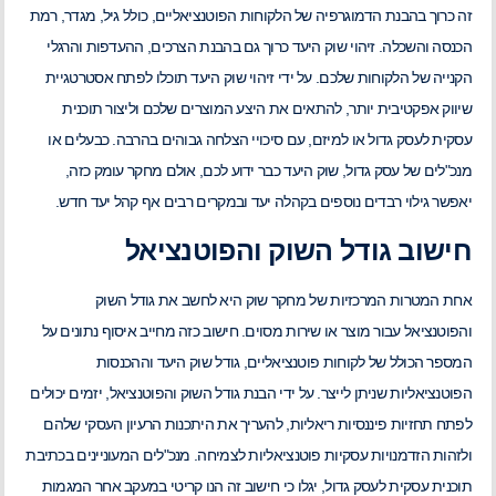
זה כרוך בהבנת הדמוגרפיה של הלקוחות הפוטנציאליים, כולל גיל, מגדר, רמת
הכנסה והשכלה. זיהוי שוק היעד כרוך גם בהבנת הצרכים, ההעדפות והרגלי
הקנייה של הלקוחות שלכם. על ידי זיהוי שוק היעד תוכלו לפתח אסטרטגיית
שיווק אפקטיבית יותר, להתאים את היצע המוצרים שלכם וליצור תוכנית
עסקית לעסק גדול או למיזם, עם סיכויי הצלחה גבוהים בהרבה. כבעלים או
מנכ"לים של עסק גדול, שוק היעד כבר ידוע לכם, אולם מחקר עומק כזה,
יאפשר גילוי רבדים נוספים בקהלה יעד ובמקרים רבים אף קהל יעד חדש.
חישוב גודל השוק והפוטנציאל
אחת המטרות המרכזיות של מחקר שוק היא לחשב את גודל השוק
והפוטנציאל עבור מוצר או שירות מסוים. חישוב כזה מחייב איסוף נתונים על
המספר הכולל של לקוחות פוטנציאליים, גודל שוק היעד וההכנסות
הפוטנציאליות שניתן לייצר. על ידי הבנת גודל השוק והפוטנציאל, יזמים יכולים
לפתח תחזיות פיננסיות ריאליות, להעריך את היתכנות הרעיון העסקי שלהם
ולזהות הזדמנויות עסקיות פוטנציאליות לצמיחה. מנכ"לים המעוניינים בכתיבת
תוכנית עסקית לעסק גדול, יגלו כי חישוב זה הנו קריטי במעקב אחר המגמות