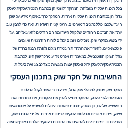
העיקרון הראשון היה כאמור ביצוע מחקר שוק. מחקר שוק הוא מרכיב קריטי
בכל תוכנית עסקית מוצלחת. המחקר רלוונטי הן בכתיבת תוכנית עסקית לעסק
גדול והן בכתיבת תוכניות עסקיות אחרות. המחקר כרוך באיסוף מידע על שוק
היעד שלכם, כולל נתונים דמוגרפיים, הרגלי קנייה והעדפות, זאת כדי להבין טוב
יותר את הצרכים היחודיים של קהל היעד ומה הם הדרכים להגיע אליהם. על
ידי ביצוע מחקרי שוק, מנכ"לים ויזמים יכולים לזהות הזדמנויות ואיומים
פוטנציאליים, להעריך את התחרות העומדת מולם ולפתח הבנה ברורה של
גודל השוק והפוטנציאל. במאמר זה אפרט מדוע מחקר שוק חיוני לכתיבת
תוכנית עסקית לעסק גדול ואספק עצות מעשיות כיצד לבצע זאת ביעילות.
החשיבות של חקר שוק בתכנון העסקי
מחקר שוק מספק למנהלי עסק גדול, מידע חיוני העוזר לקבל החלטות
מושכלות לגבי העסק, המחקר מסייע להבין את הלקוחות, את התחרות ואת
התעשייה שלהם, וכן מספק תובנות חשובות היכולות להשפיע על אסטרטגיות
שיווק, פיתוח מוצרים והחלטות עסקיות קריטיות אחרות. על ידי הבנת השוק,
מנהלים וכן יזמים יכולים להתאים את התוכנית העסקית שלהם באופן שתענה