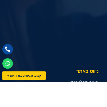
ניווט באתר
קבעו פגישה עוד היום »
ייעוץ עסקי לחברות
אודות ביזנס אינסייטס
Business Insights.labs
מדור מקצועי