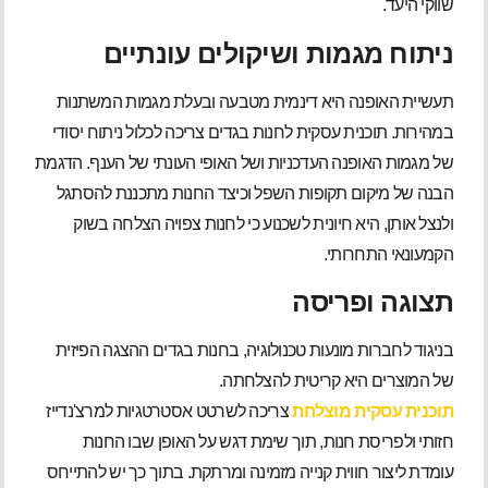
שווקי היעד.
ניתוח מגמות ושיקולים עונתיים
תעשיית האופנה היא דינמית מטבעה ובעלת מגמות המשתנות
במהירות. תוכנית עסקית לחנות בגדים צריכה לכלול ניתוח יסודי
של מגמות האופנה העדכניות ושל האופי העונתי של הענף. הדגמת
הבנה של מיקום תקופות השפל וכיצד החנות מתכננת להסתגל
ולנצל אותן, היא חיונית לשכנוע כי לחנות צפויה הצלחה בשוק
הקמעונאי התחרותי.
תצוגה ופריסה
בניגוד לחברות מונעות טכנולוגיה, בחנות בגדים ההצגה הפיזית
של המוצרים היא קריטית להצלחתה.
תוכנית עסקית מוצלחת
צריכה לשרטט אסטרטגיות למרצ'נדייז
חזותי ולפריסת חנות, תוך שימת דגש על האופן שבו החנות
עומדת ליצור חווית קנייה מזמינה ומרתקת. בתוך כך יש להתייחס