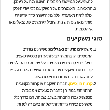
להשפיע על הגמישות הפיננסית והאוטונומיה של העסק.
התאמה בין האינטרסים של המשקיעים לבין יעדי העסק
יכולה להיות מאתגרת. עלולים להתעורר סדרי עדיפויות
סותרים או ציפיות שונות, שיובילו לעימותים פוטנציאליים או
אי הסכמות.
סוגי משקיעים
משקיעים פרטיים (אנג'לים)
: משקיעים בודדים
המספקים הון בתמורה לבעלות על הון בסטארטאפים
בשלבים מוקדמים או במיזמים בעלי צמיחה גבוהה. לעתים
קרובות הם משקיעים את הכספים האישיים שלהם ועשויים
להציע גם חונכות או הדרכה אסטרטגית.
קרנות הון סיכון
: חברות השקעות או קרנות מקצועיות
המתמחות במתן הון לחברות סטארט-אפ בעלות
פוטנציאל גבוה ולחברות בשלבי צמיחה. הם בדרך כלל
משקיעים כמויות גדולות יותר של הון בתמורה למניות