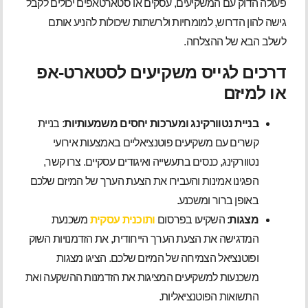
פעולה הדוק עם המשקיעים, עסקים או סטארטאפים יכולים לקבל
גישה להון הדרוש, למומחיות ולרשתות שיכולות להניע אותם
לשלב הבא של ההצלחה.
דרכים לגייס משקיעים לסטארט-אפ
או למיזם
בניית נטוורקינג ומערכות יחסים משמעותיות
: בניית
קשרים עם משקיעים פוטנציאליים באמצעות אירועי
נטוורקינג, כנסים בתעשייה ואיגודים עסקיים. צרו קשר,
הפגינו אמינות והעבירו את הצעת הערך של המיזם שלכם
באופן ברור ומשכנע.
מצגות
: השקיעו בפרסום
ותוכנית עסקית
משכנעת
המדגישה את הצעת הערך הייחודית, את הזדמנויות השוק
ופוטנציאל הצמיחה של המיזם שלכם. הציגו מצגות
משכנעות למשקיעים המציגות את הזדמנות ההשקעה ואת
התשואות הפוטנציאליות.