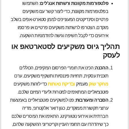
פלטפורמות מקוונות ורשתות אנג'לים
: השתמשו
בפלטפורמות מקוונות, כדי ליצור קשר עם משקיעים
פרטיים וסינדיקטים המעוניינים לממן סטארט-אפים בשלב
מוקדם. הצטרפו לרשתות משקיעים פרטיים או פרסמו
אירועים כדי לקבל חשיפה וגישה להזדמנויות השקעה.
תהליך גיוס משקיעים לסטארטאפ או
לעסק
ההכנה
: הכינו את חומרי הפרסום המקיפים, הכוללים
תוכנית עסקית, תחזיות פיננסיות ותשקיף משקיעים. ערכו
מחקר שוק
מעמיק
ובדיקת נאותות
כדי לזהות משקיעים
פוטנציאליים המתאימים למטרות וליעדי המיזם שלכם.
הסברה ומעורבות
: פנו למשקיעים פוטנציאליים באמצעות
ערוצי תקשורת ממוקדים, כגון דואר אלקטרוני, מדיה
חברתית או אירועי נוטוורקינג. התאימו את המסרים שלכם
כך שיהדהדו עם תחומי העניין וקריטריוני ההשקעה שלהם,